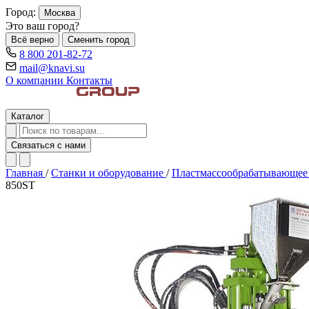
Город:
Москва
Это ваш город?
Всё верно
Сменить город
8 800 201-82-72
mail@knavi.su
О компании
Контакты
Каталог
Связаться с нами
Главная
/
Станки и оборудование
/
Пластмассообрабатывающее
850ST