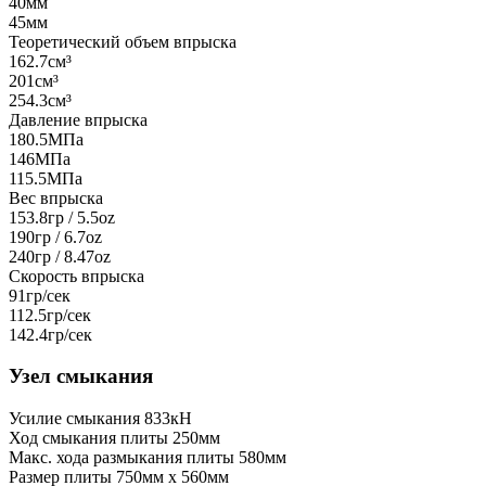
40мм
45мм
Теоретический объем впрыска
162.7см³
201см³
254.3см³
Давление впрыска
180.5МПа
146МПа
115.5МПа
Вес впрыска
153.8гр / 5.5oz
190гр / 6.7oz
240гр / 8.47oz
Скорость впрыска
91гр/сек
112.5гр/сек
142.4гр/сек
Узел смыкания
Усилие смыкания
833кН
Ход смыкания плиты
250мм
Макс. хода размыкания плиты
580мм
Размер плиты
750мм x 560мм