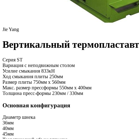
Jie Yang
Вертикальный термопластавт
Серия ST
Вариация
с неподвижным столом
Усилие смыкания
833кН
Ход смыкания плиты
250мм
Размер плиты
750мм x 560мм
Макс. размер прессформы
550мм x 400мм
Толщина пресс-формы
230мм / 330мм
Основная конфигурация
Диаметр шнека
36мм
40мм
45мм