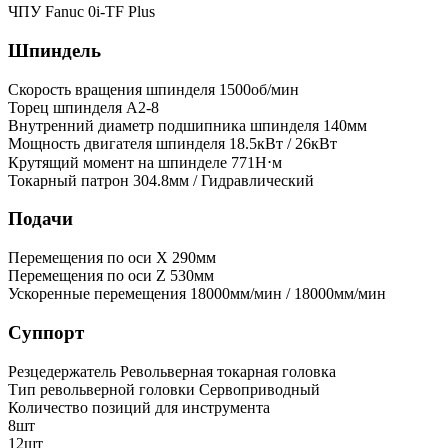
ЧПУ
Fanuc 0i-TF Plus
Шпиндель
Скорость вращения шпинделя
1500об/мин
Торец шпинделя
A2-8
Внутренний диаметр подшипника шпинделя
140мм
Мощность двигателя шпинделя
18.5кВт / 26кВт
Крутящий момент на шпинделе
771Н⋅м
Токарный патрон
304.8мм / Гидравлический
Подачи
Перемещения по оси X
290мм
Перемещения по оси Z
530мм
Ускоренные перемещения
18000мм/мин / 18000мм/мин
Суппорт
Резцедержатель
Револьверная токарная головка
Тип револьверной головки
Сервоприводный
Количество позиций для инструмента
8шт
12шт