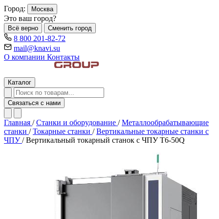
Город:
Москва
Это ваш город?
Всё верно
Сменить город
8 800 201-82-72
mail@knavi.su
О компании
Контакты
Каталог
Связаться с нами
Главная
/
Станки и оборудование
/
Металлообрабатывающие
станки
/
Токарные станки
/
Вертикальные токарные станки с
ЧПУ
/
Вертикальный токарный станок с ЧПУ T6-50Q