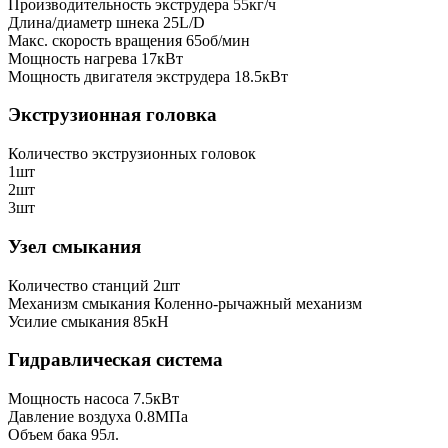
Производительность экструдера
55кг/ч
Длина/диаметр шнека
25L/D
Макс. скорость вращения
65об/мин
Мощность нагрева
17кВт
Мощность двигателя экструдера
18.5кВт
Экструзионная головка
Количество экструзионных головок
1шт
2шт
3шт
Узел смыкания
Количество станций
2шт
Механизм смыкания
Коленно-рычажный механизм
Усилие смыкания
85кН
Гидравлическая система
Мощность насоса
7.5кВт
Давление воздуха
0.8МПа
Объем бака
95л.