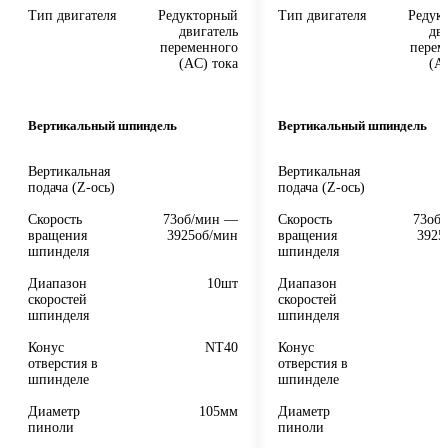
Тип двигателя
Редукторный
Тип двигателя
Редук
двигатель
дв
переменного
перем
(AC) тока
(A
Вертикальный шпиндель
Вертикальный шпиндель
Вертикальная
Вертикальная
подача (Z-ось)
подача (Z-ось)
Скорость
73об/мин —
Скорость
73об
вращения
3925об/мин
вращения
3925
шпинделя
шпинделя
Диапазон
10шт
Диапазон
скоростей
скоростей
шпинделя
шпинделя
Конус
NT40
Конус
отверстия в
отверстия в
шпинделе
шпинделе
Диаметр
105мм
Диаметр
пиноли
пиноли