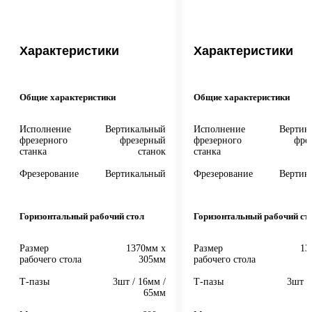
Характеристики
Характеристики
Общие характеристики
Общие характеристики
Исполнение
Вертикальный
Исполнение
Вертик
фрезерного
фрезерный
фрезерного
фре
станка
станок
станка
Фрезерование
Вертикальный
Фрезерование
Вертик
Горизонтальный рабочий стол
Горизонтальный рабочий ст
Размер
1370мм x
Размер
13
рабочего стола
305мм
рабочего стола
Т-пазы
3шт / 16мм /
Т-пазы
3шт /
65мм