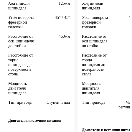
Ход пиноли
125мм
Ход пиноли
шпинделя
шпинделя
Угол поворота
-45° / 45°
Угол поворота
-4
фрезерной
фрезерной
головки
головки
Расстояние от
460мм
Расстояние от
оси шпинделя
оси шпинделя
до стойки
до стойки
Расстояние от
Расстояние от
торца
торца
шпинделя до
шпинделя до
поверхности
поверхности
стола
стола
Мощность
Мощность
двигателя
двигателя
шпинделя
шпинделя
Тип привода
Ступенчатый
Тип привода
Час
регули
Двигатели и источник питания
Двигатели и источник питан