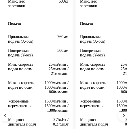
Макс. вес
600кг
Макс. вес
заготовки
заготовки
Подачи
Подачи
Продольная
760мм
Продольная
подача (X-ось)
подача (X-ось)
Поперечная
500мм
Поперечная
подача (Y-ось)
подача (Y-ось)
Мин. скорость
25мм/мин /
Мин. скорость
25мм
подач по осям
25мм/мин /
подач по осям
25мм
21мм/мин
21
Макс. скорость
1000мм/мин /
Макс. скорость
1000мм
подач по осям
1000мм/мин /
подач по осям
1000мм
860мм/мин
860
Ускоренные
1500мм/мин /
Ускоренные
1500мм
перемещения
1500мм/мин /
перемещения
1500мм
1300мм/мин
1300
Мощность
0.75кВт /
Мощность
0.
двигателя подач
0.375кВт
двигателя подач
0.