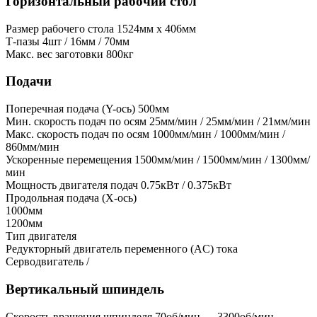
Горизонтальный рабочий стол
Размер рабочего стола
1524мм x 406мм
Т-пазы
4шт / 16мм / 70мм
Макс. вес заготовки
800кг
Подачи
Поперечная подача (Y-ось)
500мм
Мин. скорость подач по осям
25мм/мин / 25мм/мин / 21мм/мин
Макс. скорость подач по осям
1000мм/мин / 1000мм/мин /
860мм/мин
Ускоренные перемещения
1500мм/мин / 1500мм/мин / 1300мм/
мин
Мощность двигателя подач
0.75кВт / 0.375кВт
Продольная подача (X-ось)
1000мм
1200мм
Тип двигателя
Редукторный двигатель переменного (AC) тока
Серводвигатель /
Вертикальный шпиндель
Скорость вращения шпинделя
70об/мин — 3300об/мин