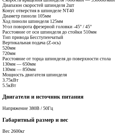
Диапазон скоростей шпинделя
2шт
Конус отверстия в шпинделе
NT40
Диаметр пиноли
105мм
Ход пиноли шпинделя
125мм
Угол поворота фрезерной головки
-45° / 45°
Расстояние от оси шпинделя до стойки
510мм
Тип привода
Бесступенчатый
Вертикальная подача (Z-ось)
520мм
720мм
Расстояние от торца шпинделя до поверхности стола
130мм — 650мм
130мм — 850мм
Мощность двигателя шпинделя
3.75кВт
5.5кВт
Двигатели и источник питания
Напряжение
380В / 50Гц
Габаритный размер и вес
Вес
2600кг