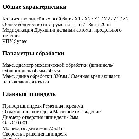
Общие характеристики
Количество линейных осей
6шт / X1 / X2 / Y1 / Y2 / Z1 / Z2
Общее количество инструмента
11шт / 18шт / 29шт
Модификация
Двухшпиндельный автомат продольного
точения
ЧПУ
Syntec
Параметры обработки
Макс. диаметр механической обработки (шпиндель/
субшпиндель)
42мм / 42мм
Макс. длина обработки
320мм / Сменная вращающаяся
направляющая втулка
Главный шпиндель
Привод шпинделя
Ременная передача
Охлаждение шпинделя
Масляное охлаждение
Диаметр отверстия шпинделя
42мм
Ось C
0.001°
Мощность двигателя
7.5кВт
Скорость вращения шпинделя