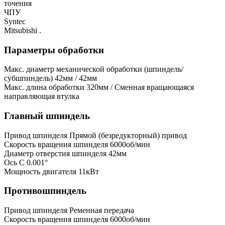
точения
ЧПУ
Syntec
Mitsubishi .
Параметры обработки
Макс. диаметр механической обработки (шпиндель/
субшпиндель)
42мм / 42мм
Макс. длина обработки
320мм / Сменная вращающаяся
направляющая втулка
Главный шпиндель
Привод шпинделя
Прямой (безредукторный) привод
Скорость вращения шпинделя
6000об/мин
Диаметр отверстия шпинделя
42мм
Ось C
0.001°
Мощность двигателя
11кВт
Противошпиндель
Привод шпинделя
Ременная передача
Скорость вращения шпинделя
6000об/мин