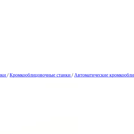
нки
/
Кромкооблицовочные станки
/
Автоматические кромкообл