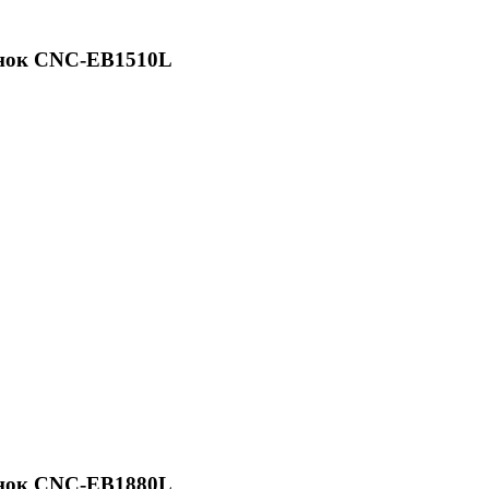
анок CNC-EB1510L
анок CNC-EB1880L