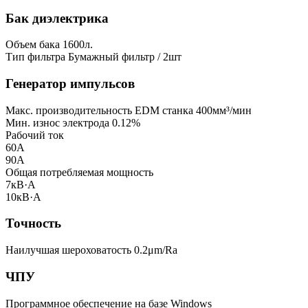
Бак диэлектрика
Объем бака
1600л.
Тип фильтра
Бумажный фильтр / 2шт
Генератор импульсов
Макс. производительность EDM станка
400мм³/мин
Мин. износ электрода
0.12%
Рабочий ток
60А
90А
Общая потребляемая мощность
7кВ·А
10кВ·А
Точность
Наилучшая шероховатость
0.2μm/Ra
ЧПУ
Программное обеспечение
на базе Windows