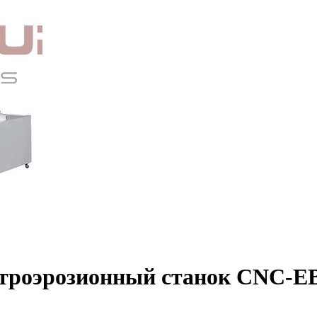
троэрозионный станок CNC-E