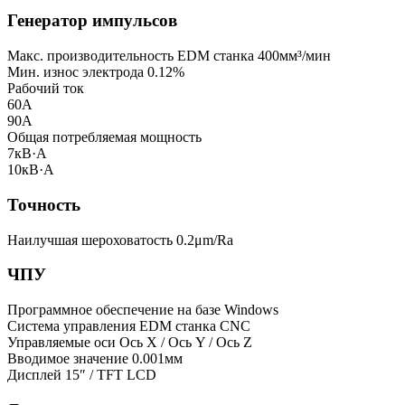
Генератор импульсов
Макс. производительность EDM станка
400мм³/мин
Мин. износ электрода
0.12%
Рабочий ток
60А
90А
Общая потребляемая мощность
7кВ·А
10кВ·А
Точность
Наилучшая шероховатость
0.2μm/Ra
ЧПУ
Программное обеспечение
на базе Windows
Система управления EDM станка
CNC
Управляемые оси
Ось X / Ось Y / Ось Z
Вводимое значение
0.001мм
Дисплей
15″ / TFT LCD