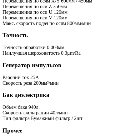
Перемещения по осям X/Y
600мм / 450мм
Перемещения по оси Z
350мм
Перемещения по оси U
120мм
Перемещения по оси V
120мм
Макс. скорость подач по осям
800мм/мин
Точность
Точность обработки
0.003мм
Наилучшая шероховатость
0.3μm/Ra
Генератор импульсов
Рабочий ток
25А
Скорость реза
200мм²/мин
Бак диэлектрика
Объем бака
940л.
Скорость фильтрации
40л/мин
Тип фильтра
Бумажный фильтр / 2шт
Прочее