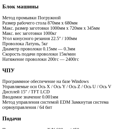
Блок машины
Метод промывки
Погружной
Размер рабочего стола
870мм x 680мм
Макс. размер заготовки
1000мм x 720мм x 345мм
Макс. вес заготовки
1000кг
Угол конусного резания
22.5° / 100мм
Проволока
Латунь, 5кг
Диаметр проволоки
0.15мм — 0.3мм
Скорость подачи проволоки
15м/мин
Натяжение проволоки
200гс — 2400гс
ЧПУ
Программное обеспечение
на базе Windows
Управляемые оси
Ось X / Ось Y / Ось Z / Ось U / Ось V
Дисплей
15″ / TFT LCD
Вводимое значение
0.001мм
Метод управления системой EDM
Замкнутая система
сервоуправления / 64 бит
Подачи