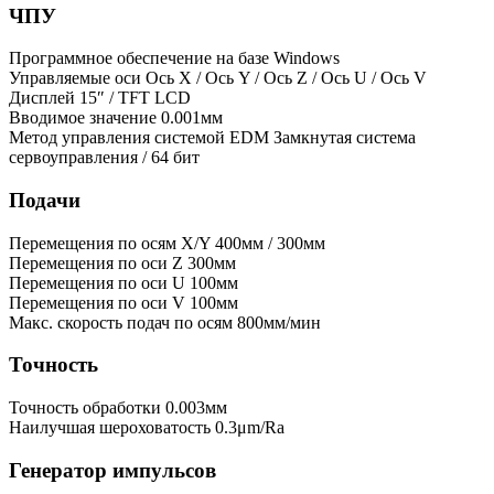
ЧПУ
Программное обеспечение
на базе Windows
Управляемые оси
Ось X / Ось Y / Ось Z / Ось U / Ось V
Дисплей
15″ / TFT LCD
Вводимое значение
0.001мм
Метод управления системой EDM
Замкнутая система
сервоуправления / 64 бит
Подачи
Перемещения по осям X/Y
400мм / 300мм
Перемещения по оси Z
300мм
Перемещения по оси U
100мм
Перемещения по оси V
100мм
Макс. скорость подач по осям
800мм/мин
Точность
Точность обработки
0.003мм
Наилучшая шероховатость
0.3μm/Ra
Генератор импульсов