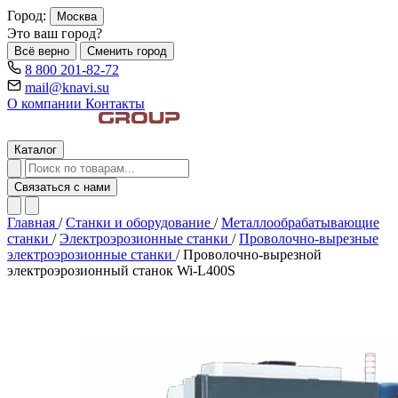
Город:
Москва
Это ваш город?
Всё верно
Сменить город
8 800 201-82-72
mail@knavi.su
О компании
Контакты
Каталог
Связаться с нами
Главная
/
Станки и оборудование
/
Металлообрабатывающие
станки
/
Электроэрозионные станки
/
Проволочно-вырезные
электроэрозионные станки
/
Проволочно-вырезной
электроэрозионный станок Wi-L400S