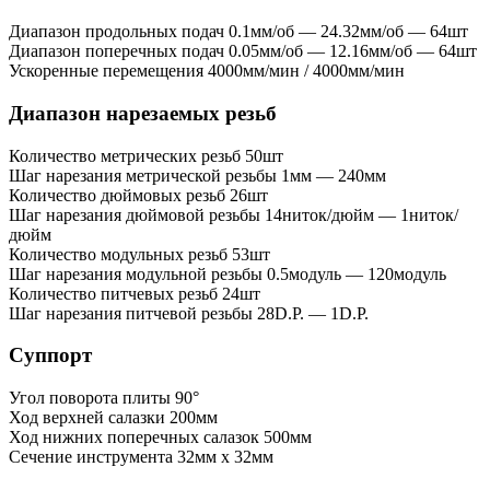
Диапазон продольных подач
0.1мм/об — 24.32мм/об — 64шт
Диапазон поперечных подач
0.05мм/об — 12.16мм/об — 64шт
Ускоренные перемещения
4000мм/мин / 4000мм/мин
Диапазон нарезаемых резьб
Количество метрических резьб
50шт
Шаг нарезания метрической резьбы
1мм — 240мм
Количество дюймовых резьб
26шт
Шаг нарезания дюймовой резьбы
14ниток/дюйм — 1ниток/
дюйм
Количество модульных резьб
53шт
Шаг нарезания модульной резьбы
0.5модуль — 120модуль
Количество питчевых резьб
24шт
Шаг нарезания питчевой резьбы
28D.P. — 1D.P.
Суппорт
Угол поворота плиты
90°
Ход верхней салазки
200мм
Ход нижних поперечных салазок
500мм
Сечение инструмента
32мм x 32мм