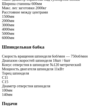
Ширина станины
600мм
Макс. вес заготовки
2000кг
Расстояние между центрами
1500мм
2000мм
3000мм
4000мм
5000мм
6000мм
Шпиндельная бабка
Скорость вращения шпинделя
6об/мин — 750об/мин
Диапазон скоростей шпинделя
18шт / 6шт
Конус отверстия в шпинделе
№120 метрический
Мощность двигателя шпинделя
11кВт
Торец шпинделя
С11
C15
Диаметр отверстия шпинделя
100мм
140мм
Подачи