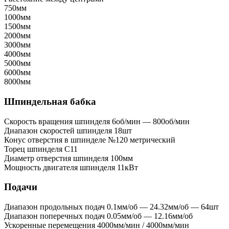
750мм
1000мм
1500мм
2000мм
3000мм
4000мм
5000мм
6000мм
8000мм
Шпиндельная бабка
Скорость вращения шпинделя
6об/мин — 800об/мин
Диапазон скоростей шпинделя
18шт
Конус отверстия в шпинделе
№120 метрический
Торец шпинделя
C11
Диаметр отверстия шпинделя
100мм
Мощность двигателя шпинделя
11кВт
Подачи
Диапазон продольных подач
0.1мм/об — 24.32мм/об — 64шт
Диапазон поперечных подач
0.05мм/об — 12.16мм/об
Ускоренные перемещения
4000мм/мин / 4000мм/мин