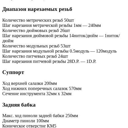
Диапазон нарезаемых резьб
Количество метрических резьб
50шт
Шаг нарезания метрической резьбы
1мм — 240мм
Количество дюймовых резьб
26шт
Шаг нарезания дюймовой резьбы
14ниток/дюйм — 1ниток/
дюйм
Количество модульных резьб
53шт
Шаг нарезания модульной резьбы
0.5модуль — 120модуль
Количество питчевых резьб
24шт
Шаг нарезания питчевой резьбы
28D.P. — 1D.P.
Суппорт
Ход верхней салазки
200мм
Ход нижних поперечных салазок
570мм
Сечение инструмента
32мм x 32мм
Задняя бабка
Макс. ход пиноли задней бабки
250мм
Диаметр пиноли
100мм
Коническое отверстие
КМ5